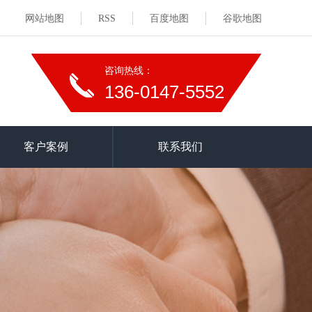
网站地图
RSS
百度地图
谷歌地图
咨询热线：
136-0147-5552
客户案例
联系我们