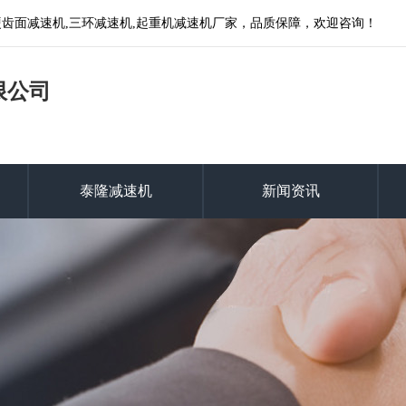
齿面减速机,三环减速机,起重机减速机厂家，品质保障，欢迎咨询！
限公司
泰隆减速机
新闻资讯