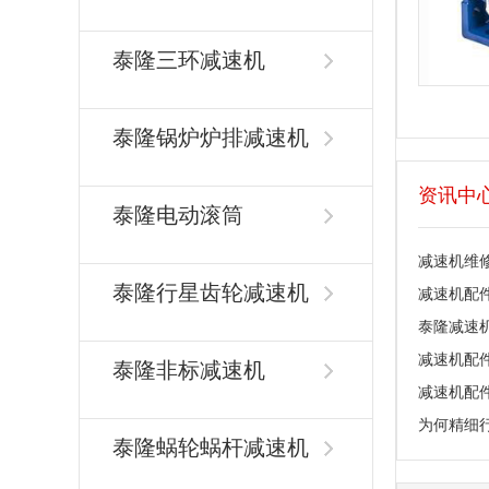
泰隆三环减速机
泰隆锅炉炉排减速机
资讯中
泰隆电动滚筒
减速机维
泰隆行星齿轮减速机
减速机配
泰隆减速
减速机配
泰隆非标减速机
减速机配
泰隆蜗轮蜗杆减速机