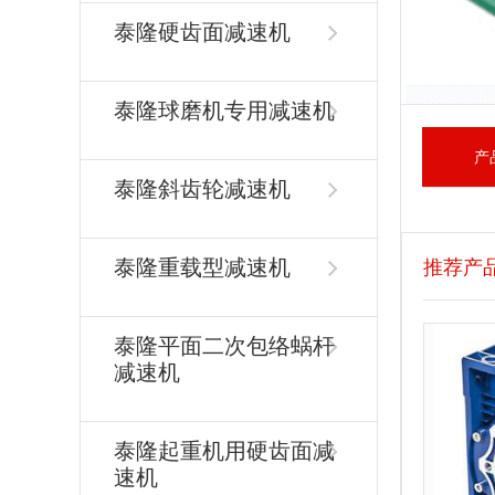
泰隆硬齿面减速机
泰隆球磨机专用减速机
产
泰隆斜齿轮减速机
泰隆重载型减速机
推荐产
泰隆平面二次包络蜗杆
减速机
泰隆起重机用硬齿面减
速机