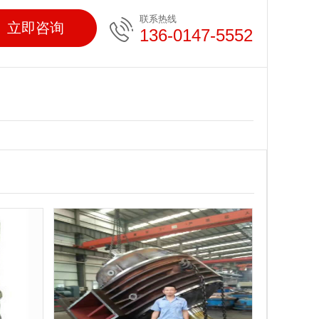
联系热线
立即咨询
136-0147-5552