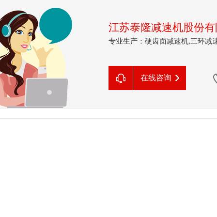
江苏泰隆减速机股份有
专业生产：硬齿面减速机,三环减速机
在线咨询