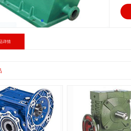
品详情
品