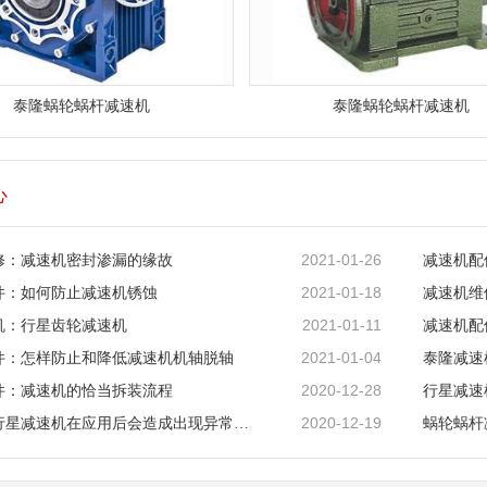
泰隆蜗轮蜗杆减速机
泰隆蜗轮蜗杆减速机
心
2021-01-26
修：减速机密封渗漏的缘故
减速机配
2021-01-18
件：如何防止减速机锈蚀
减速机维
2021-01-11
机：行星齿轮减速机
减速机配
2021-01-04
件：怎样防止和降低减速机机轴脱轴
泰隆减速
2020-12-28
件：减速机的恰当拆装流程
行星减速
2020-12-19
为何精细行星减速机在应用后会造成出现异常振动
蜗轮蜗杆